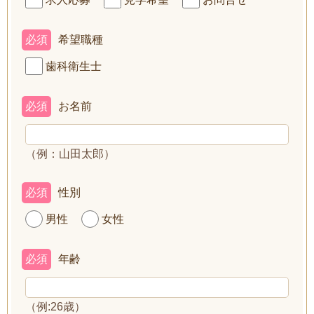
必須
希望職種
歯科衛生士
必須
お名前
（例：山田太郎）
必須
性別
男性
女性
必須
年齢
（例:26歳）