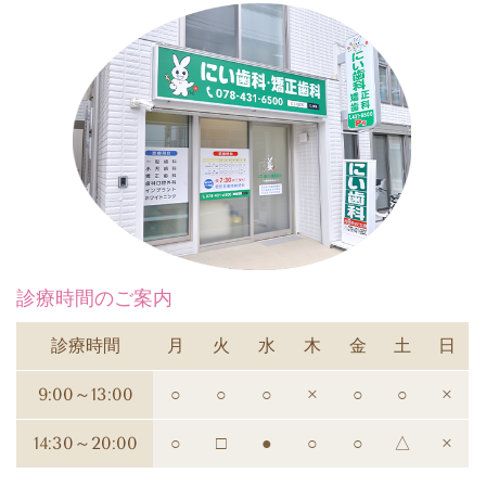
診療時間のご案内
診療時間
月
火
水
木
金
土
日
9:00～13:00
○
○
○
×
○
○
×
14:30～20:00
○
□
●
○
○
△
×